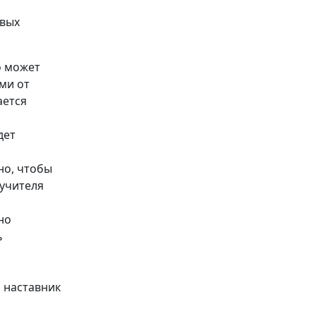
евых
о может
ми от
ается
дет
но, чтобы
 учителя
но
ь
 наставник