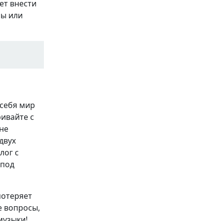
ет внести
ры или
 себя мир
ривайте с
 не
двух
лог с
 под
потеряет
е вопросы,
музыки!