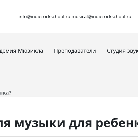
info@indierockschool.ru
musical@indierockschool.ru
адемия Мюзикла
Преподаватели
Студия зву
нка?
ля музыки для ребен