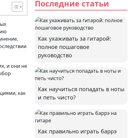
Последние статьи
вых
нию
Как ухаживать за гитарой:
мнение,
оследствии
полное пошаговое
руководство
х, и они не
выбор
Как научиться попадать в ноты
циями, как
и петь чисто?
Как правильно играть баррэ