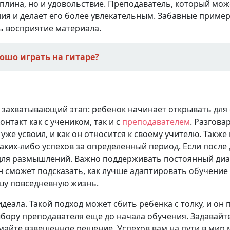
иплина, но и удовольствие. Преподаватель, который мож
ния и делает его более увлекательным. Забавные приме
ь восприятие материала.
ошо играть на гитаре?
и захватывающий этап: ребенок начинает открывать для
нтакт как с учеником, так и с
преподавателем
. Разгова
 уже усвоил, и как он относится к своему учителю. Также
каких-либо успехов за определенный период. Если после 
 для размышлений. Важно поддерживать постоянный диа
н сможет подсказать, как лучше адаптировать обучение
шу повседневную жизнь.
деала. Такой подход может сбить ребенка с толку, и он 
ыбору преподавателя еще до начала обучения. Задавайт
майте взвешенное решение. Успехов вам на пути в мир 