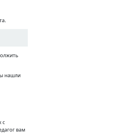
та.
должить
вы нашли
 с
едагог вам