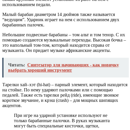
использованием
педали
.
Малый
барабан диаметром 14 дюймов также называется
“ведущим”.
Ударник
играет
на нем с
использованием
двух
барабанных
палочек
.
Небольшие подвесные барабаны – том альт и том тенор. С их
помощью
создаются музыкальные переходы. Высокая
бочка
–
это напольный том-том, который находится справа от
музыканта
. Он придает
музыке
африканские акценты.
Читать:
Синтезатор для начинающих - как новичку
выбрать хороший инструмент
Тарелки
хай
–
хэт
(hi-hat) – парный
элемент
, который находится
на
стойке.
По нему ударяют
палочками
или с
помощью
педалей
. Также
есть
тарелки
рейд (ride),
имеющие
звонкое
короткое
звучание
, и
крэш
(crash) – для мощных шипящих
акцентов.
При игре на ударной
установке
используют
не
только
барабанные
палочки
. В
руках
музыканта
могут
быть
специальные
кисточки, щетки,