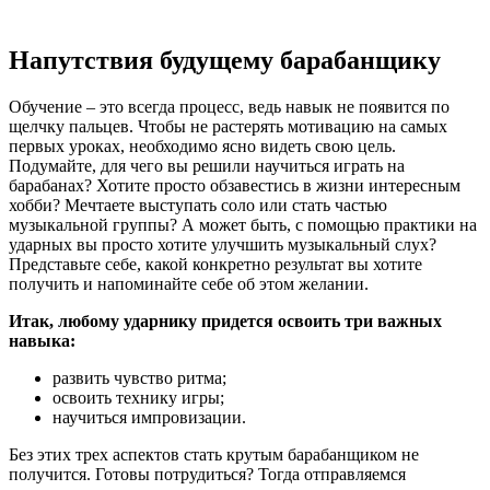
Напутствия будущему барабанщику
Обучение – это
всегда
процесс
,
ведь
навык
не появится по
щелчку пальцев. Чтобы не растерять мотивацию на
самых
первых
уроках
,
необходимо
ясно видеть свою
цель
.
Подумайте, для чего вы решили
научиться
играть
на
барабанах? Хотите
просто
обзавестись в
жизни
интересным
хобби? Мечтаете выступать соло или
стать
частью
музыкальной
группы
? А может
быть
, с
помощью
практики
на
ударных вы
просто
хотите улучшить музыкальный
слух
?
Представьте себе, какой
конкретно
результат
вы хотите
получить
и напоминайте себе об этом
желании
.
Итак, любому ударнику придется освоить три важных
навыка:
развить
чувство
ритма
;
освоить
технику
игры;
научиться
импровизации.
Без этих
трех
аспектов
стать
крутым
барабанщиком
не
получится
. Готовы потрудиться?
Тогда
отправляемся