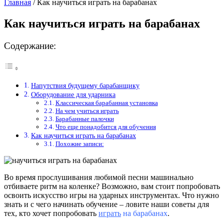
Главная
/
Как научиться играть на барабанах
Как научиться играть на барабанах
Содержание:
Напутствия будущему барабанщику
Оборудование для ударника
Классическая барабанная установка
На чем учиться играть
Барабанные палочки
Что еще понадобится для обучения
Как научиться играть на барабанах
Похожие записи:
Во
время
прослушивания
любимой
песни
машинально
отбиваете
ритм
на коленке?
Возможно
, вам
стоит
попробовать
освоить
искусство игры на ударных инструментах. Что
нужно
знать
и с чего
начинать
обучение – ловите наши
советы
для
тех, кто хочет
попробовать
играть
на барабанах
.