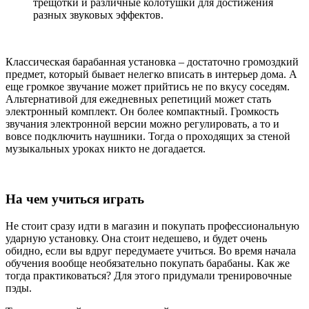
трещотки
и
различные
колотушки
для достижения
разных
звуковых
эффектов
.
Классическая
барабанная
установка
–
достаточно
громоздкий
предмет, который
бывает
нелегко вписать в интерьер
дома
. А
еще
громкое
звучание
может
прийтись
не по вкусу соседям.
Альтернативой для ежедневных репетиций может
стать
электронный
комплект. Он более компактный. Громкость
звучания
электронной версии можно регулировать, а то и
вовсе подключить
наушники
.
Тогда
о проходящих за стеной
музыкальных
уроках
никто не догадается.
На чем учиться играть
Не
стоит
сразу
идти
в
магазин
и покупать
профессиональную
ударную
установку
. Она
стоит
недешево, и будет
очень
обидно, если вы вдруг передумаете
учиться
. Во
время начала
обучения вообще необязательно покупать барабаны. Как же
тогда
практиковаться
? Для этого придумали
тренировочные
пэды
.