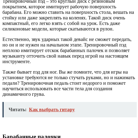
Тренировочный
пэд
– это круглый
диск
с резиновым
покрытием, которое имитирует рабочую поверхность
барабана. Его можно ставить на поверхность стола, вешать на
стойку
или
даже
закреплять на коленях. Такой
диск
очень
компактный, его легко
взять
с собой на
урок
.
Есть
даже
силиконовые
модели
, которые скатываются в рулон.
Естественно
,
звук
ударных такой девайс не
сможет
передать,
но он и не
нужен
на начальном
этапе
.
Тренировочный
пэд
неплохо имитирует отскок
барабанных
палочек
и
позволяет
музыканту
отточить свой
навык
перед
игрой на
настоящем
инструменте.
Также
бывает
пэд
для
ног
. Вы же помните, что для игры на
установке
требуются не только стучать
руками
, но и нажимать
педали
?
Тренировочная
педаль
стоит
недорого и
поможет
научиться
использовать
все
части
тела
для создания
динамичного грува.
Читать:
Как выбрать гитару
Барабанные палочки