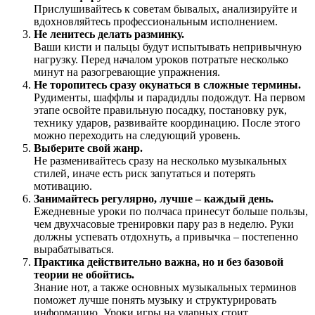
Прислушивайтесь к
советам
бывалых, анализируйте и
вдохновляйтесь
профессиональным
исполнением
.
Не ленитесь делать разминку
.
Ваши кисти и пальцы
будут
испытывать непривычную
нагрузку.
Перед
началом
уроков
потратьте
несколько
минут на разогревающие
упражнения
.
Не торопитесь сразу окунаться в сложные
термины.
Рудименты
, шаффлы и парадидлы подождут. На
первом
этапе
освойте
правильную
посадку
,
постановку
рук
,
технику
ударов
,
развивайте
координацию
.
После
этого
можно
переходить
на
следующий
уровень
.
Выберите свой жанр
.
Не разменивайтесь
сразу
на
несколько
музыкальных
стилей
,
иначе
есть
риск запутаться и потерять
мотивацию.
Занимайтесь регулярно, лучше – каждый день
.
Ежедневные
уроки
по полчаса принесут
больше
пользы,
чем двухчасовые
тренировки
пару
раз
в
неделю
.
Руки
должны
успевать отдохнуть, а привычка –
постепенно
вырабатываться.
Практика действительно важна, но и без базовой
теории
не обойтись.
Знание нот
, а также
основных
музыкальных терминов
поможет
лучше
понять
музыку
и структурировать
информацию
.
Уроки
игры на ударных
стоит