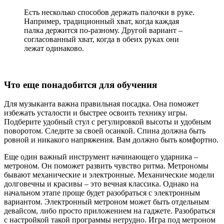
Есть
несколько
способов
держать
палочки
в
руке
.
Например
, традиционный хват, когда
каждая
палка
держится по-
разному
.
Другой
вариант –
согласованный хват, когда в обеих
руках
они
лежат
одинаково
.
Что еще понадобится для обучения
Для
музыканта
важна
правильная
посадка
. Она
поможет
избежать усталости и быстрее
освоить
технику
игры.
Подберите удобный стул с регулировкой высоты и удобным
поворотом. Следите за своей осанкой. Спина
должна
быть
ровной и никакого напряжения. Вам должно
быть
комфортно
.
Еще один
важный
инструмент начинающего
ударника
–
метроном
. Он
поможет развить
чувство
ритма
.
Метрономы
бывают
механические и
электронные
. Механические
модели
долговечны и красивы – это вечная классика.
Однако
на
начальном
этапе
проще
будет разобраться с
электронным
вариантом.
Электронный
метроном
может
быть
отдельным
девайсом, либо
просто
приложением
на гаджете. Разобраться
с
настройкой
такой
программы
нетрудно. Игра под
метроном