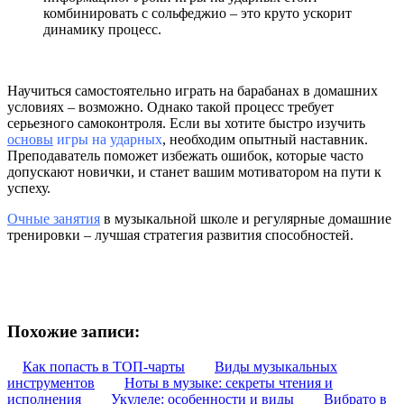
комбинировать с сольфеджио – это
круто
ускорит
динамику процесс
.
Научиться
самостоятельно
играть
на барабанах в домашних
условиях
–
возможно
.
Однако
такой
процесс
требует
серьезного самоконтроля. Если вы хотите
быстро
изучить
основы
игры на ударных
,
необходим
опытный наставник.
Преподаватель поможет избежать
ошибок
, которые
часто
допускают
новички,
и
станет
вашим мотиватором на
пути
к
успеху
.
Очные занятия
в музыкальной школе и регулярные домашние
тренировки
– лучшая стратегия
развития способностей.
Похожие записи:
Как попасть в ТОП-чарты
Виды музыкальных
инструментов
Ноты в музыке: секреты чтения и
исполнения
Укулеле: особенности и виды
Вибрато в