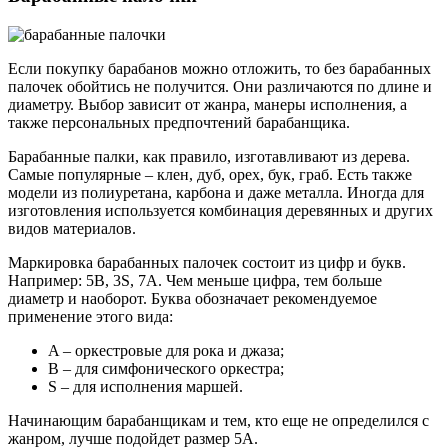
Если
покупку
барабанов можно отложить, то без барабанных
палочек
обойтись не
получится
.
Они
различаются по длине и
диаметру. В
ыбор
зависит от
жанра
, манеры
исполнения
, а
также персональных предпочтений
барабанщика
.
Барабанные
палки
, как
правило
, изготавливают из дерева.
Самые
популярные – клен, дуб, орех, бук, граб.
Есть
также
модели
из полиуретана, карбона и
даже
металла.
Иногда
для
изготовления
используется
комбинация деревянных и
других
видов
материалов
.
Маркировка
барабанных
палочек
состоит из цифр и букв.
Например
: 5B, 3S, 7A. Чем
меньше
цифра, тем
больше
диаметр и наоборот. Буква обозначает рекомендуемое
применение этого
вида
:
A – оркестровые для
рока
и
джаза
;
B – для симфонического
оркестра
;
S – для
исполнения
маршей.
Начинающим
барабанщикам
и тем, кто еще не определился с
жанром
,
лучше
подойдет
размер
5A.