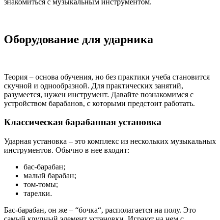
знакомиться с музыкальным инструментом.
Оборудование для ударника
Теория
–
основа
обучения, но без
практики
учеба
становится
скучной и однообразной. Для практических занятий,
разумеется,
нужен
инструмент.
Давайте
познакомимся с
устройством барабанов, с которыми предстоит
работать
.
Классическая барабанная установка
Ударная
установка
– это комплекс из
нескольких
музыкальных
инструментов.
Обычно
в нее
входит
:
бас-барабан;
малый
барабан;
том-томы;
тарелки
.
Бас-барабан, он же – “
бочка
“, располагается на полу. Это
самый
крупный
элемент
установки
.
Играют
на нем с